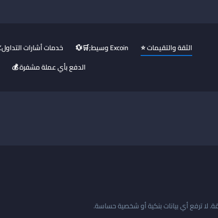
⭐ الثقة والتقيمات
💱🛒;وسيط Excoin
📈خدمات أشارات التداول
💰 الدفع بأي عملة مشفرة
ة. لا ترفع أي بيانات بنكية أو شخصية حساسة.