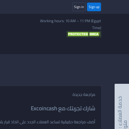
Sign in
Sign up
Working hours: 10 AM – 11 PM (Egypt
Time)
مراجعة جديدة
خ
د
م
ة
ا
ل
ع
م
ا
ء
:
غ
ي
ر
ت
و
ا
ج
شارك تجربتك مع Excoincash
07
أضف مراجعة حقيقية تساعد العملاء الجدد على اتخاذ قرار بثق