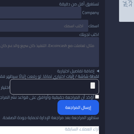
تستغرق أقل من دقيقة
Company
اسمك
اكتب تجربتك
إضافة تفاصيل اختيارية
لقطة شاشة / إثبات
اختياري تمامًا. لو رفعت إثباتًا سيظهر فق
اختيار
أؤكد أن المراجعة حقيقية وأوافق على قواعد نشر المراج
إرسال المراجعة
ستظهر المراجعة بعد مراجعة الإدارة لحماية جودة الصفحة.
آراء العملاء السابقة