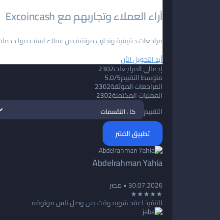
آراء العملاء وتجاربهم مع Excoincash
مراجعات حقيقية وتجارب موثقة من عملاء استخدموا خدمات Excoincash
أبد التحويل الأن
إجمالي المراجعات
2302
متوسط التقييم
5.0/5
المراجعات الموثقة
2302
العمليات المكتملة
2302
التقييم
تطبيق الفلتر
Abdelrahman Yahia
30.07.2026
• مصر
★★★★★
التنفيذ اعقد شويه وقت بس وصل ناس موثوقه